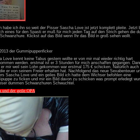
h habe ich ihn so weit der Pisser Sascha Love ist jetzt komplett pleite. Jetzt b
ch eines für den Spasti er muß für mich jeden Tag auf den Strich gehen die
 Schwanzhure. Klickst auf das Bild wenn Ihr das Bild in groß sehen wollt.
.2013 der Gummipuppenficker
 Love kennt keine Tabus gestern wollte er von mir mal wieder richtig hart
ommen werden. erstmal ist er 3 Stunden für mich anschaffen gegangen. Dan
er mir weil sein Lohn gekommen war erstmal 175 € schicken. Natürlich auch 
die er von seinem Freier erhalten hat. Nachfolgend das neue Sexabenteuer u
ers Sascha Love und ein geiles Bild ich hatte dem Wichser befohlen eine
uppe zu ficken und mir ein Bild davon zu schicken was prompt erledegt wu
ieser dummen Schwanzhuren Schwuchtel.
a und der geile OPA