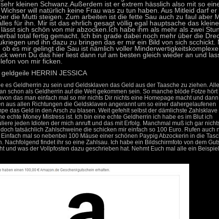
 sehr kleinen Schwanz.Außerdem ist er extrem hässlich also mit so ei
 Wichser will natürlich keine Frau was zu tun haben. Aus Mitleid darf e
er die Mutti steigen. Zum arbeiten ist die fette Sau auch zu faul aber M
alles für ihn. Mir ist das ehrlich gesagt völlig egal hauptsache das kleine
 lässt sich schön von mir abzocken.Ich habe ihm als mehr als zwei Stu
erbal total fertig gemacht. Ich bin grade dabei noch mehr über die Dre
kriegen und ihn dazu zu bringen das er mir ein Bild von sich scchickt.
ob es mir gelingt die Sau ist nämlich voller Minderwertigkeitskomplexe
ack wenn Du das hier liest dann ruf am besten gleich wieder an und las
efon von mir ficken.
 geldgeile HERRIN JESSICA
ebe es Geldherrin zu sein und Geldsklaven das Geld aus der Taasche zu ziehen. All
n schon als Geldherrin auf die Welt gekommen sein. So manche blöde Fotze hört
avon das man einfach mal so mir nichts Dir nichts eine Homepage macht und dann
 aus allen Richtungen die Geldsklaven angerannt um so einer dahergelaufenen
pe das Geld in den Arsch zu blasen. Weit gefehlt selbst der dämlichste Zahlsklave
e echte Money Mistress ist. Ich bin eine echte Geldherrin ich habe es im Blut ich
iere jeden Idioten der mich anruft und das mit Erfolg. Manchmal muß ich gar nicht
t doch tatsächlich Zahlschweine die schicken mir einfach so 100 Euro. Rufen auch n
. Einfach mal so nebenbei 100 Mäuse einer schönen Paypig Abzockerin in die Tas
n. Nachfolgend findet ihr so eine Zahlsau. Ich habe ein Bildschirmfoto von dem Gut
t und was der Vollpfosten dazu geschrieben hat. Nehmt Euch mal alle ein Beispie