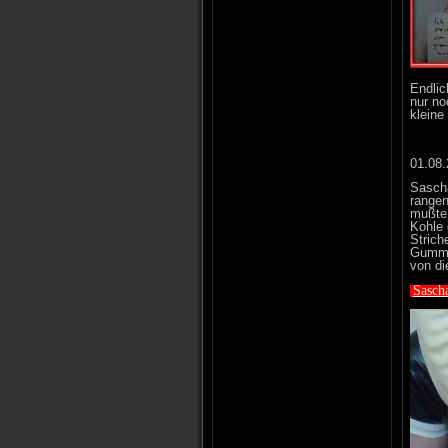
Endlic
nur no
kleine
01.08
Sascha
rangen
mußte 
Kohle 
Strich
Gummip
von d
Sasch