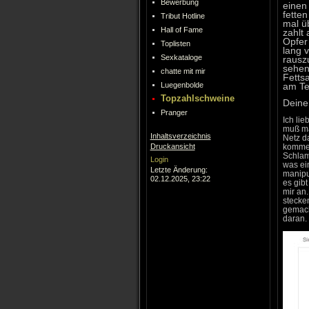
Bewerbung
einen
fetten
Tribut Hotline
mal üb
Hall of Fame
zahlt 
Opfer
Toplisten
lang v
Sexkataloge
rauszu
sehen 
chatte mit mir
Fetts
Luegenbolde
am Tel
Topzahlschweine
Deine
Pranger
Ich li
muß ma
Inhaltsverzeichnis
Netz d
Druckansicht
kommen
Schlam
Login
was ein
Letzte Änderung:
manipul
02.12.2025, 23:22
es gib
mir an
stecke
gemach
daran.