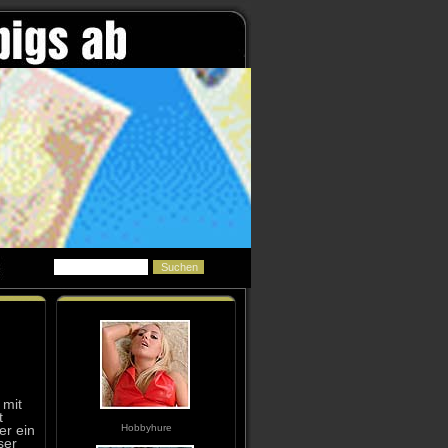
 mit
t
Hobbyhure
er ein
ser