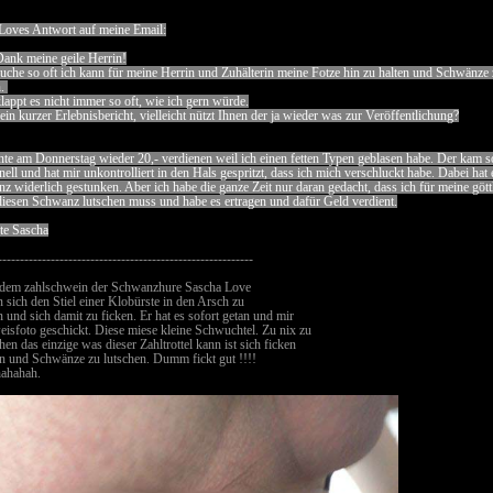
Loves Antwort auf meine Email:
Dank meine geile Herrin!
suche so oft ich kann für meine Herrin und Zuhälterin meine Fotze hin zu halten und Schwänze 
n.
lappt es nicht immer so oft, wie ich gern würde.
 ein kurzer Erlebnisbericht, vielleicht nützt Ihnen der ja wieder was zur Veröffentlichung?
nte am Donnerstag wieder 20,- verdienen weil ich einen fetten Typen geblasen habe. Der kam 
ell und hat mir unkontrolliert in den Hals gespritzt, dass ich mich verschluckt habe. Dabei hat 
z widerlich gestunken. Aber ich habe die ganze Zeit nur daran gedacht, dass ich für meine gött
diesen Schwanz lutschen muss und habe es ertragen und dafür Geld verdient.
ute Sascha
----------------------------------------------------------
 dem zahlschwein der Schwanzhure Sascha Love
 sich den Stiel einer Klobürste in den Arsch zu
 und sich damit zu ficken. Er hat es sofort getan und mir
eisfoto geschickt. Diese miese kleine Schwuchtel. Zu nix zu
en das einzige was dieser Zahltrottel kann ist sich ficken
en und Schwänze zu lutschen. Dumm fickt gut !!!!
ahahah.