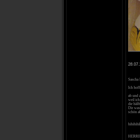
28.07.
Sascha 
Ich hof
ab und 
weil ich
die häl
Dir was
schön a
hihihihi
HERRI