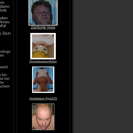
nem
r dann
utti
nden
cksau
 Mal
Zahltunte Viola
.
s Dich
erdings
 im
Gummipuppenficker
 weiß
s tun
ie bei
che
schein
l
Geldsklave Pig1978