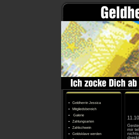
Geldherrin Jessica
Mitgliedsbereich
Galerie
11.1
Zahlungsarten
Geste
Zahlschwein
mir te
nichts
Geldsklave werden
drecki