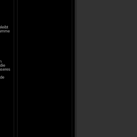
leibt
 dumme
n
die
nseres
rde