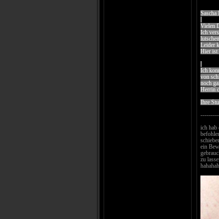
Sascha 
Vielen 
Ich ver
lutsche
Leider k
Hier ist
Ich kon
von schn
noch gan
Herrin 
Ihre St
---------
ich hab
befohlen
schieben
ein Bew
gebrauch
zu lass
hahahah