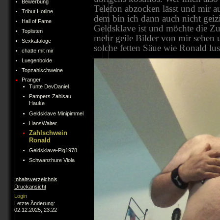
Bewerbung
Telefon abzocken lässt und mir 
Tribut Hotline
dem bin ich dann auch nicht geiz
Hall of Fame
Geldsklave ist und möchte die Z
Toplisten
mehr geile Bilder von mir sehen
Sexkataloge
solche fetten Säue wie Ronald lu
chatte mit mir
Luegenbolde
Topzahlschweine
Pranger
Tunte DevDaniel
Pampers Zahlsau
Hauke
Geldsklave Minipimmel
HansWalter
Zahlschwein
Ronald
Geldsklave-Pig1978
Schwanzhure Viola
Inhaltsverzeichnis
Druckansicht
Login
Letzte Änderung:
02.12.2025, 23:22