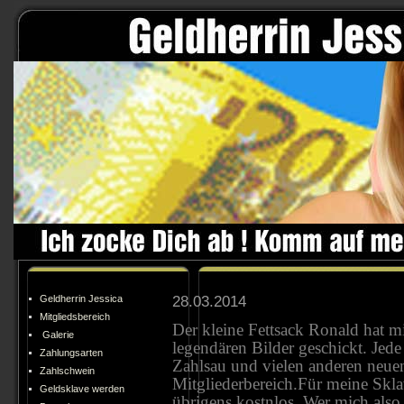
28.03.2014
Geldherrin Jessica
Mitgliedsbereich
Der kleine Fettsack Ronald hat mi
Galerie
legendären Bilder geschickt. Jede
Zahlungsarten
Zahlsau und vielen anderen neuen
Zahlschwein
Mitgliederbereich.Für meine Skla
Geldsklave werden
übrigens kostnlos. Wer mich also