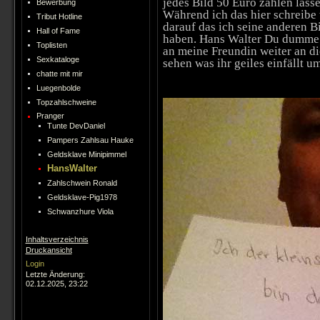
jedes Bild 50 Euro zahlen lass
Bewerbung
Während ich das hier schreibe 
Tribut Hotline
darauf das ich seine anderen B
Hall of Fame
haben. Hans Walter Du dumme f
Toplisten
an meine Freundin weiter an d
Sexkataloge
sehen was ihr geiles einfällt u
chatte mit mir
Luegenbolde
Topzahlschweine
Pranger
Tunte DevDaniel
Pampers Zahlsau Hauke
Geldsklave Minipimmel
HansWalter
Zahlschwein Ronald
Geldsklave-Pig1978
Schwanzhure Viola
Inhaltsverzeichnis
Druckansicht
Login
Letzte Änderung:
02.12.2025, 23:22