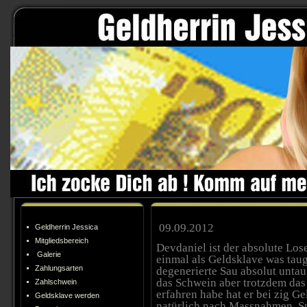
09.09.2012
Geldherrin Jessica
Mitgliedsbereich
Devdaniel ist der absolute Los
Galerie
einmal als Geldsklave was taugt
Zahlungsarten
degenerierte Sau absolut untau
das Schwein aber trotzdem das h
Zahlschwein
erfahren habe hat er bei zig G
Geldsklave werden
natürlich nach Massnahmen. Spa