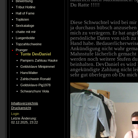
Bewerbung
Du Ratte !!!!!
Tribut Hotline
Hall of Fame
Toplisten
Diese Schwuchtel wird bei mir
Sexkataloge
ja durchaus hübsch anzusehen a
mich zu verärgern. Er hat ange
chatte mit mir
persönliche Daten von sich zu 
Luegenbolde
Hand habe. Bedauerlicherweise
Topzahlschweine
Ankündigung nicht wahr gemacht
Pranger
Mahnstufe lächerlich gemacht 
Tunte DevDaniel
werden noch weitere Stufen du
Pampers Zahlsau Hauke
beinhalten. DevDaniel es wird 
Geldsklave Minipimmel
angekündigte Zahlung nicht lei
HansWalter
sehr gut überlegen ob Du mich 
Zahlschwein Ronald
Geldsklave-Pig1978
Schwanzhure Viola
Inhaltsverzeichnis
Druckansicht
Login
Letzte Änderung:
02.12.2025, 23:22